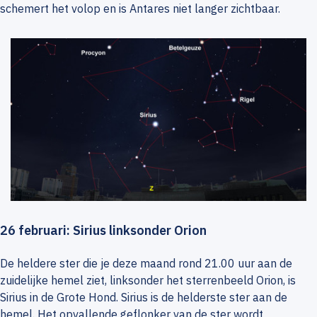
schemert het volop en is Antares niet langer zichtbaar.
26 februari: Sirius linksonder Orion
De heldere ster die je deze maand rond 21.00 uur aan de
zuidelijke hemel ziet, linksonder het sterrenbeeld Orion, is
Sirius in de Grote Hond. Sirius is de helderste ster aan de
hemel. Het opvallende geflonker van de ster wordt