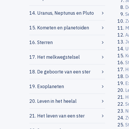
S
D
14. Uranus, Neptunus en Pluto
S
Z
15. Kometen en planetoïden
M
A
J
16. Sterren
U
K
17. Het melkwegstelsel
S
H
18. De geboorte van een ster
D
E
19. Exoplaneten
L
H
20. Leven in het heelal
S
N
21. Het leven van een ster
Z
S