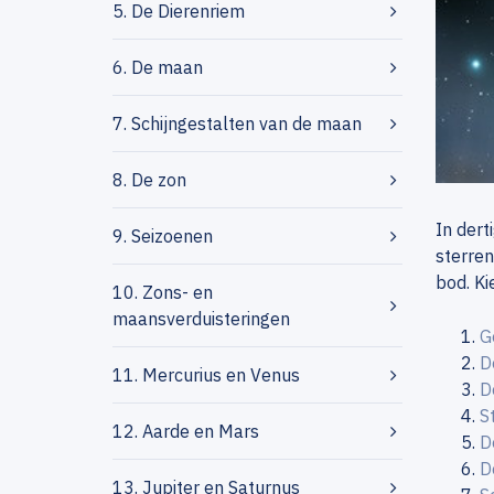
5. De Dierenriem
6. De maan
7. Schijngestalten van de maan
8. De zon
In dert
9. Seizoenen
sterren
bod. Ki
10. Zons- en
maansverduisteringen
G
D
11. Mercurius en Venus
D
S
12. Aarde en Mars
D
D
13. Jupiter en Saturnus