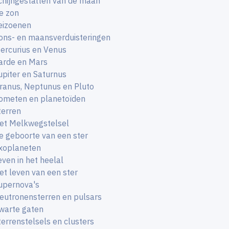
chijngestalten van de maan
e zon
eizoenen
ons- en maansverduisteringen
ercurius en Venus
arde en Mars
upiter en Saturnus
ranus, Neptunus en Pluto
ometen en planetoïden
terren
et Melkwegstelsel
e geboorte van een ster
xoplaneten
even in het heelal
et leven van een ster
upernova's
eutronensterren en pulsars
warte gaten
terrenstelsels en clusters