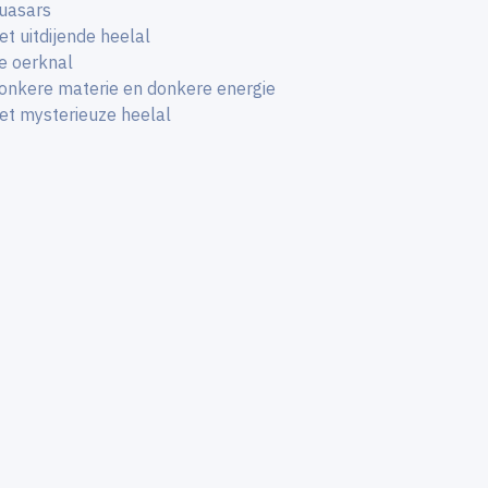
uasars
et uitdijende heelal
e oerknal
onkere materie en donkere energie
et mysterieuze heelal