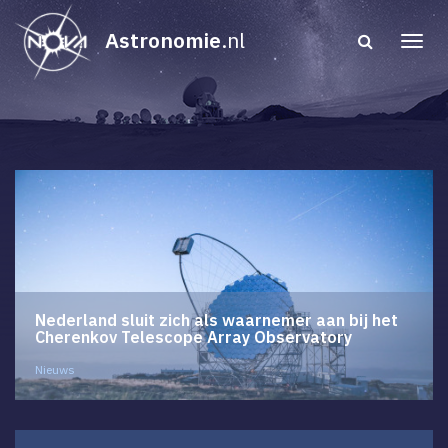
Astronomie
.nl
Nederland sluit zich als waarnemer aan bij het
Cherenkov Telescope Array Observatory
Nieuws