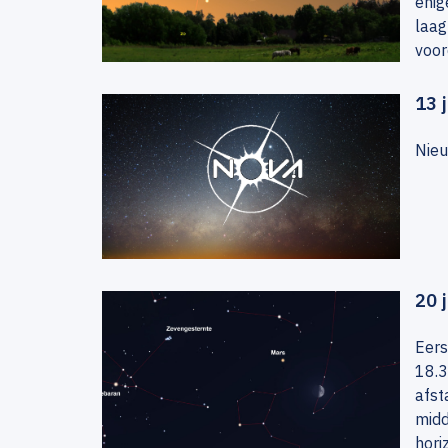
enig
laag
voor
13 
Nieu
20 
Eers
18.3
afst
midd
hori