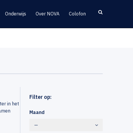
Onderwijs
Over NOVA
Colofon
Filter op:
er in het
hamen
Maand
—