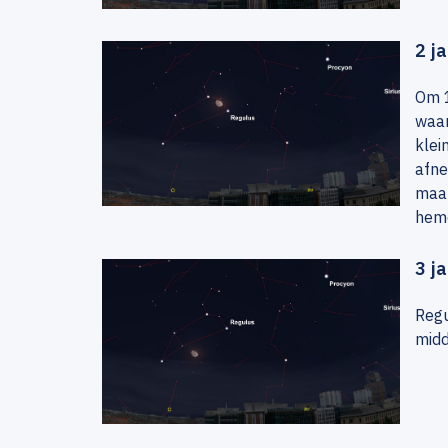
2 j
Om 1
waar
klei
afne
maan
heme
3 j
Regu
midd