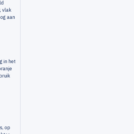
ld
, vlak
oog aan
g in het
oranje
bruik
s, op