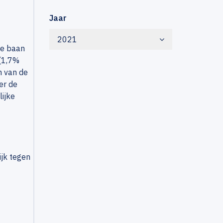
Jaar
2021
de baan
 (1,7%
n van de
er de
lijke
ijk tegen