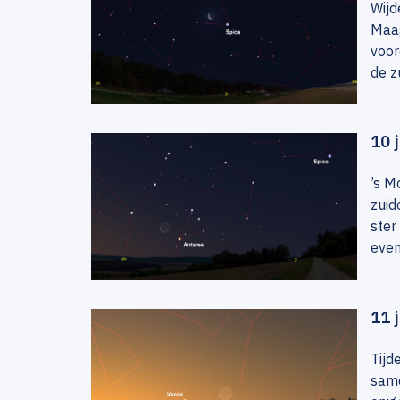
Wijd
Maag
voor
de z
10 
’s M
zuid
ster
even
11 
Tijd
same