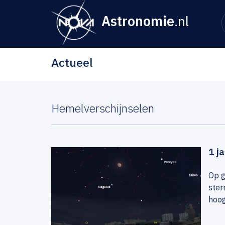
Astronomie
.nl
Actueel
Hemelverschijnselen
1 j
Op g
ster
hoog