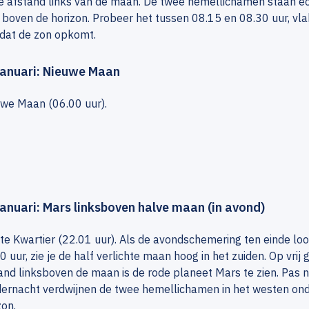
e afstand links van de maan. De twee hemellichamen staan e
 boven de horizon. Probeer het tussen 08.15 en 08.30 uur, vla
dat de zon opkomt.
januari: Nieuwe Maan
we Maan (06.00 uur).
januari: Mars linksboven halve maan (in avond)
te Kwartier (22.01 uur). Als de avondschemering ten einde loo
0 uur, zie je de half verlichte maan hoog in het zuiden. Op vrij 
and linksboven de maan is de rode planeet Mars te zien. Pas 
ernacht verdwijnen de twee hemellichamen in het westen on
zon.