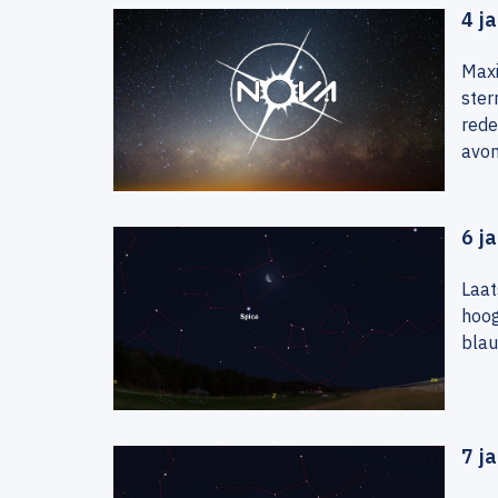
4 j
Maxi
ster
rede
avon
6 j
Laat
hoog
blau
7 j