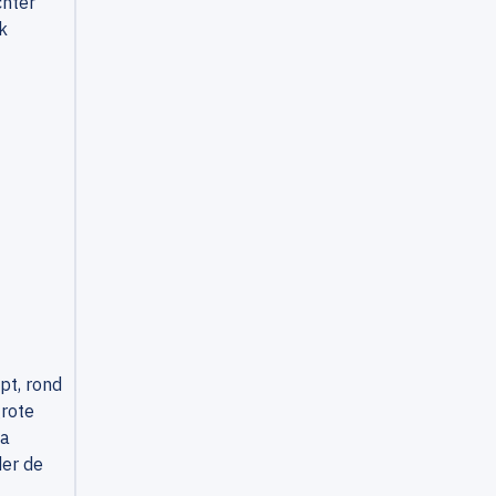
chter
k
pt, rond
grote
na
der de