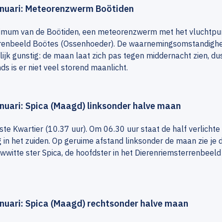
anuari: Meteorenzwerm Boötiden
mum van de Boötiden, een meteorenzwerm met het vluchtpun
renbeeld Boötes (Ossenhoeder). De waarnemingsomstandighe
lijk gunstig: de maan laat zich pas tegen middernacht zien, dus
ds is er niet veel storend maanlicht.
anuari: Spica (Maagd) linksonder halve maan
ste Kwartier (10.37 uur). Om 06.30 uur staat de half verlicht
 in het zuiden. Op geruime afstand linksonder de maan zie je 
wwitte ster Spica, de hoofdster in het Dierenriemsterrenbeel
anuari: Spica (Maagd) rechtsonder halve maan