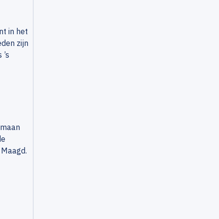
t in het
den zijn
 ’s
e maan
de
d Maagd.