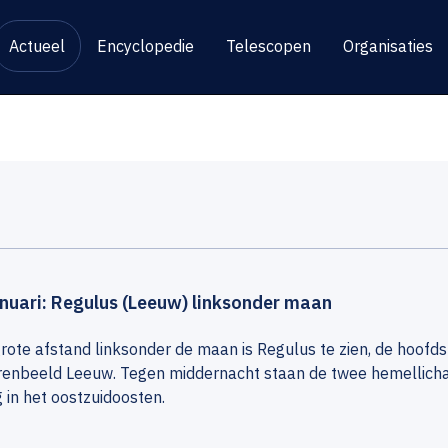
Actueel
Encyclopedie
Telescopen
Organisaties
anuari: Regulus (Leeuw) linksonder maan
rote afstand linksonder de maan is Regulus te zien, de hoofdst
renbeeld Leeuw. Tegen middernacht staan de twee hemellic
 in het oostzuidoosten.