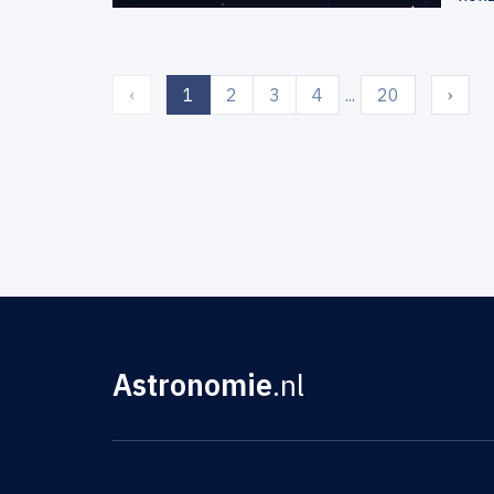
(current)
‹
1
2
3
4
...
20
›
Astronomie
.nl