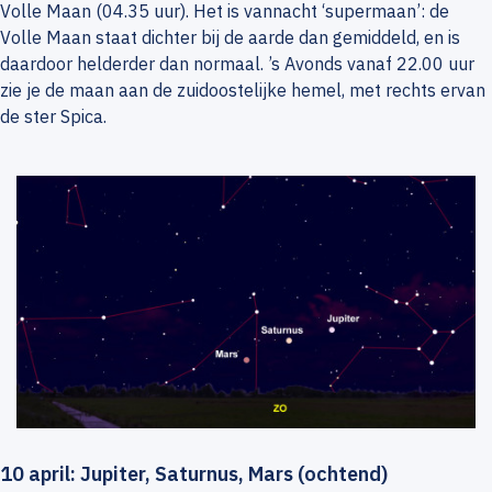
Volle Maan (04.35 uur). Het is vannacht ‘supermaan’: de
Volle Maan staat dichter bij de aarde dan gemiddeld, en is
daardoor helderder dan normaal. ’s Avonds vanaf 22.00 uur
zie je de maan aan de zuidoostelijke hemel, met rechts ervan
de ster Spica.
10 april: Jupiter, Saturnus, Mars (ochtend)