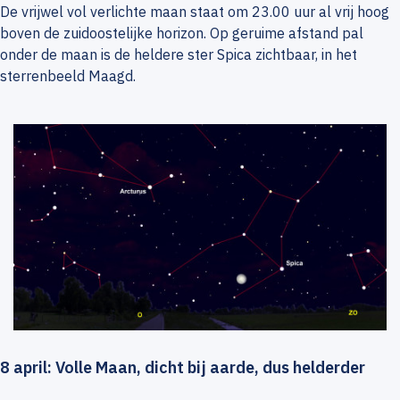
De vrijwel vol verlichte maan staat om 23.00 uur al vrij hoog
boven de zuidoostelijke horizon. Op geruime afstand pal
onder de maan is de heldere ster Spica zichtbaar, in het
sterrenbeeld Maagd.
8 april: Volle Maan, dicht bij aarde, dus helderder