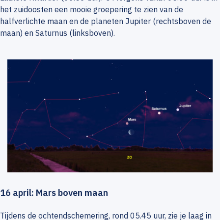
het zuidoosten een mooie groepering te zien van de
halfverlichte maan en de planeten Jupiter (rechtsboven de
maan) en Saturnus (linksboven).
16 april: Mars boven maan
Tijdens de ochtendschemering, rond 05.45 uur, zie je laag in