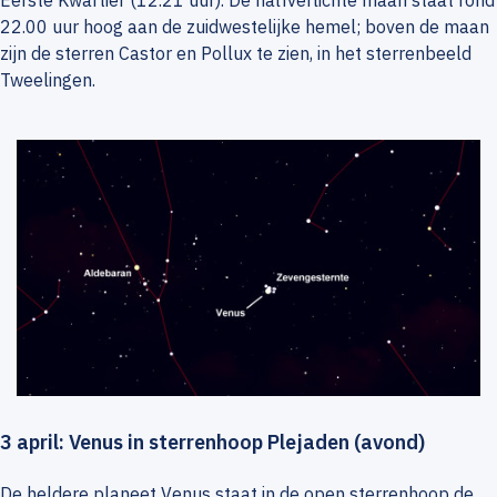
Eerste Kwartier (12.21 uur). De halfverlichte maan staat rond
22.00 uur hoog aan de zuidwestelijke hemel; boven de maan
zijn de sterren Castor en Pollux te zien, in het sterrenbeeld
Tweelingen.
3 april: Venus in sterrenhoop Plejaden (avond)
De heldere planeet Venus staat in de open sterrenhoop de