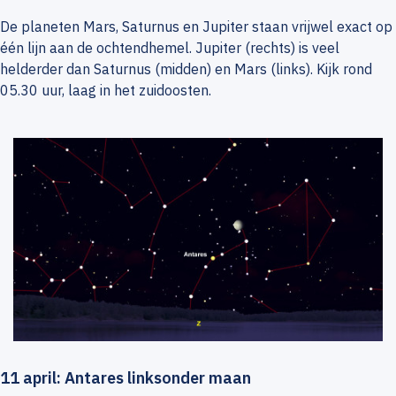
De planeten Mars, Saturnus en Jupiter staan vrijwel exact op
één lijn aan de ochtendhemel. Jupiter (rechts) is veel
helderder dan Saturnus (midden) en Mars (links). Kijk rond
05.30 uur, laag in het zuidoosten.
11 april: Antares linksonder maan