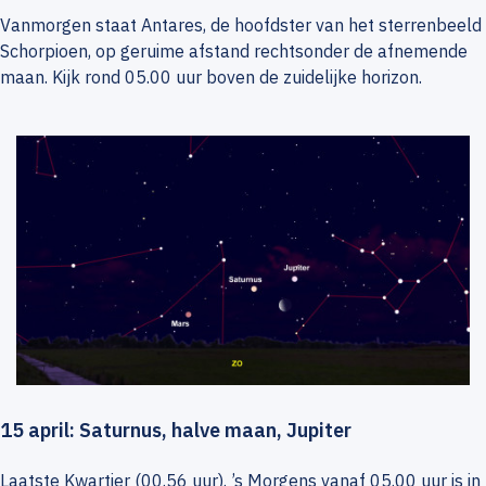
Vanmorgen staat Antares, de hoofdster van het sterrenbeeld
Schorpioen, op geruime afstand rechtsonder de afnemende
maan. Kijk rond 05.00 uur boven de zuidelijke horizon.
15 april: Saturnus, halve maan, Jupiter
Laatste Kwartier (00.56 uur). ’s Morgens vanaf 05.00 uur is in