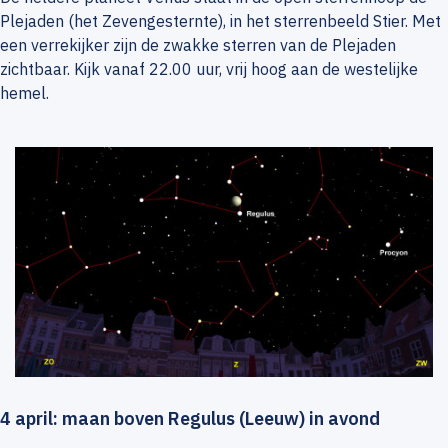
Plejaden (het Zevengesternte), in het sterrenbeeld Stier. Met
een verrekijker zijn de zwakke sterren van de Plejaden
zichtbaar. Kijk vanaf 22.00 uur, vrij hoog aan de westelijke
hemel.
4 april: maan boven Regulus (Leeuw) in avond