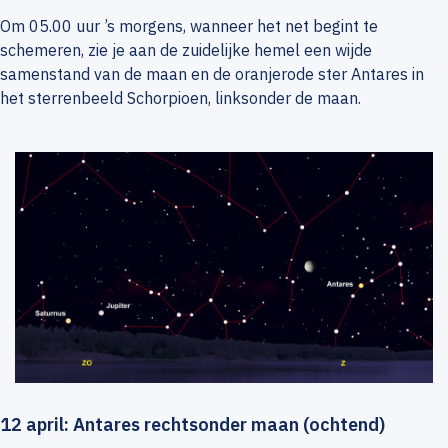
Om 05.00 uur ’s morgens, wanneer het net begint te
schemeren, zie je aan de zuidelijke hemel een wijde
samenstand van de maan en de oranjerode ster Antares in
het sterrenbeeld Schorpioen, linksonder de maan.
12 april: Antares rechtsonder maan (ochtend)