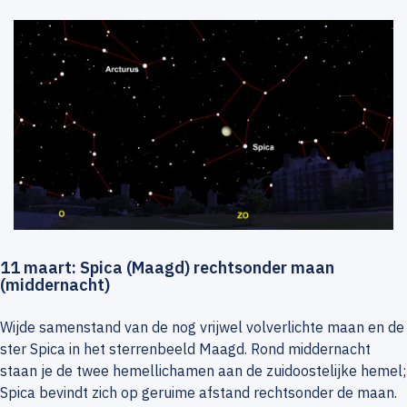
11 maart: Spica (Maagd) rechtsonder maan
(middernacht)
Wijde samenstand van de nog vrijwel volverlichte maan en de
ster Spica in het sterrenbeeld Maagd. Rond middernacht
staan je de twee hemellichamen aan de zuidoostelijke hemel;
Spica bevindt zich op geruime afstand rechtsonder de maan.