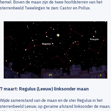
hemel. Boven de maan zijn de twee hoofdsterren van het
sterrenbeeld Tweelingen te zien: Castor en Pollux.
7 maart: Regulus (Leeuw) linksonder maan
Wijde samenstand van de maan en de ster Regulus in het
sterrenbeeld Leeuw, op geruime afstand linksonder de maan.