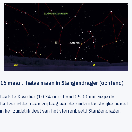
16 maart: halve maan in Slangendrager (ochtend)
Laatste Kwartier (10.34 uur). Rond 05.00 uur zie je de
halfverlichte maan vrij laag aan de zuidzuidoostelijke hemel,
in het zuidelijk deel van het sterrenbeeld Slangendrager.