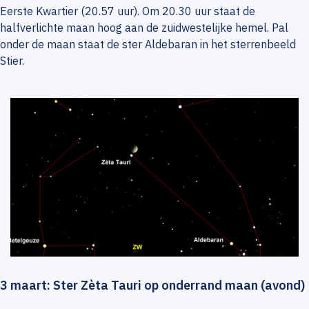
Eerste Kwartier (20.57 uur). Om 20.30 uur staat de
halfverlichte maan hoog aan de zuidwestelijke hemel. Pal
onder de maan staat de ster Aldebaran in het sterrenbeeld
Stier.
3 maart: Ster Zèta Tauri op onderrand maan (avond)