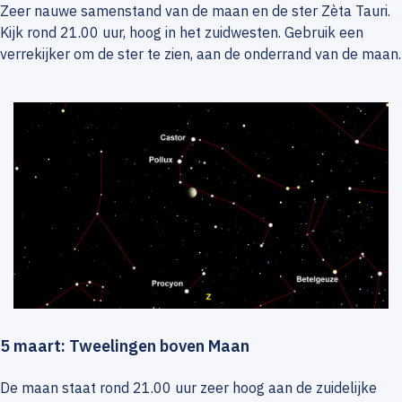
Zeer nauwe samenstand van de maan en de ster Zèta Tauri.
Kijk rond 21.00 uur, hoog in het zuidwesten. Gebruik een
verrekijker om de ster te zien, aan de onderrand van de maan.
5 maart: Tweelingen boven Maan
De maan staat rond 21.00 uur zeer hoog aan de zuidelijke