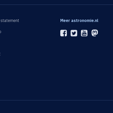
 statement
Meer astronomie.nl
p
n
t