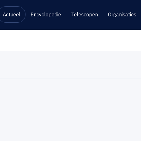
Actueel
Encyclopedie
Telescopen
Organisaties