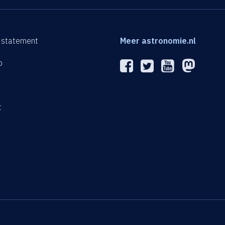
 statement
Meer astronomie.nl
p
n
t