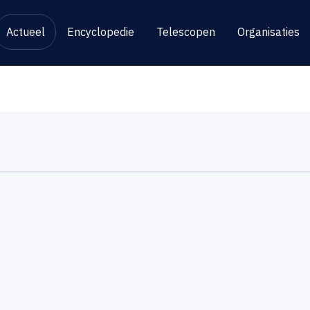
Actueel
Encyclopedie
Telescopen
Organisaties