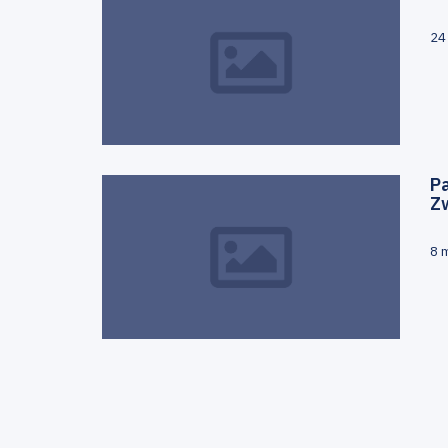
24
Pa
Z
8 