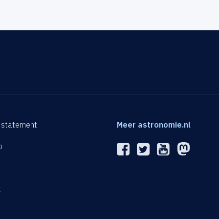
 statement
Meer astronomie.nl
p
n
t