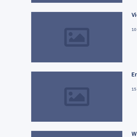
V
10 
E
15
Wi