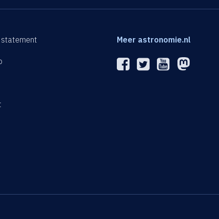
 statement
Meer astronomie.nl
p
n
t