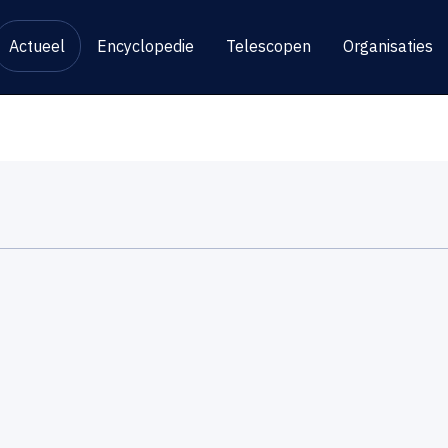
Actueel
Encyclopedie
Telescopen
Organisaties