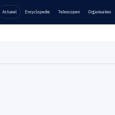
Actueel
Encyclopedie
Telescopen
Organisaties