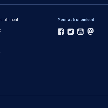
 statement
Meer astronomie.nl
p
n
t