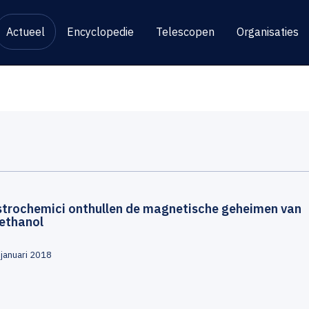
Actueel
Encyclopedie
Telescopen
Organisaties
strochemici onthullen de magnetische geheimen van
ethanol
 januari 2018