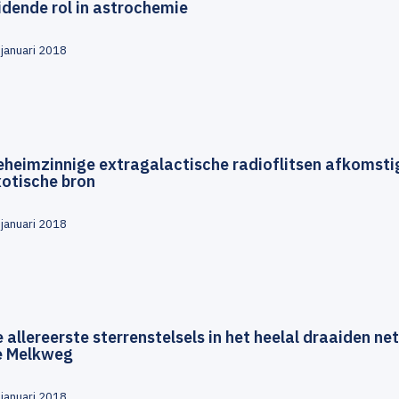
idende rol in astrochemie
 januari 2018
eheimzinnige extragalactische radioflitsen afkomsti
xotische bron
 januari 2018
 allereerste sterrenstelsels in het heelal draaiden ne
e Melkweg
 januari 2018