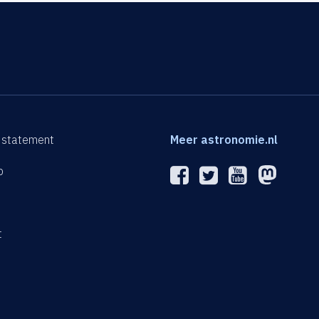
 statement
Meer astronomie.nl
p
n
t