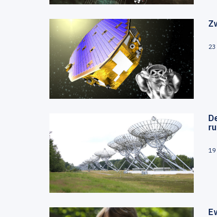
Zw
23
D
ru
19
E