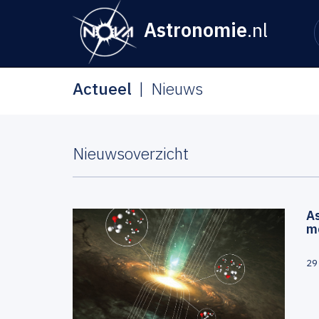
Astronomie
.nl
Actueel
Nieuws
Nieuwsoverzicht
A
m
29