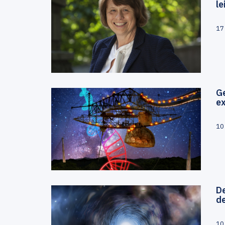
le
17
G
e
10
De
d
10