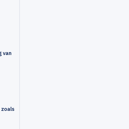
g van
t zoals