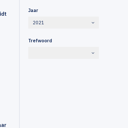
Jaar
idt
2021
Trefwoord
aar