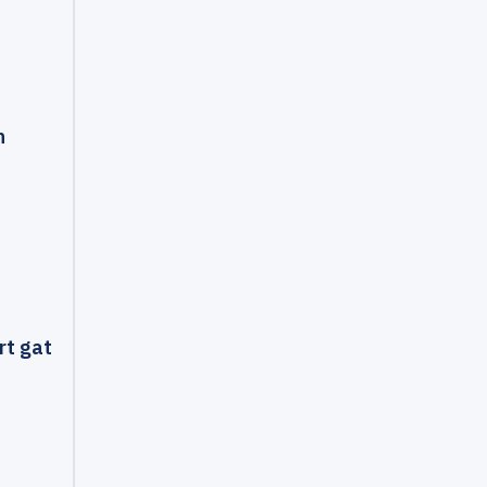
n
rt gat