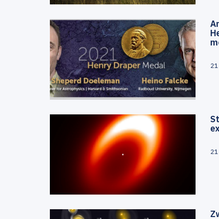
A
H
m
21
S
e
21
Zw