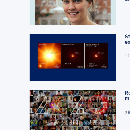
St
e
12
R
m
8 