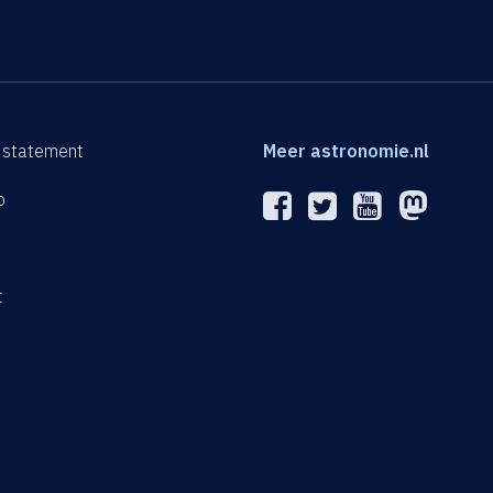
 statement
Meer astronomie.nl
p
n
t