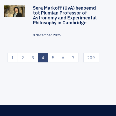
Sera Markoff (UvA) benoemd
tot Plumian Professor of
Astronomy and Experimental
Philosophy in Cambridge
8 december 2025
(current)
1
2
3
4
5
6
7
...
209