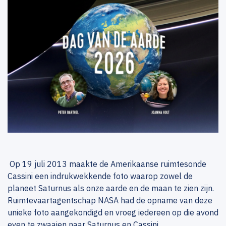
Op 19 juli 2013 maakte de Amerikaanse ruimtesonde
Cassini een indrukwekkende foto waarop zowel de
planeet Saturnus als onze aarde en de maan te zien zijn.
Ruimtevaartagentschap NASA had de opname van deze
unieke foto aangekondigd en vroeg iedereen op die avond
even te zwaaien naar Saturnus en Cassini.