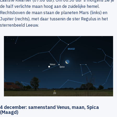
Laatste Kwartier (07.08 uur). Om 06.30 uur ’s morgens zie je
de half verlichte maan hoog aan de zuidelijke hemel.
Rechtsboven de maan staan de planeten Mars (links) en
Jupiter (rechts), met daar tussenin de ster Regulus in het
sterrenbeeld Leeuw.
4 december: samenstand Venus, maan, Spica
(Maagd)