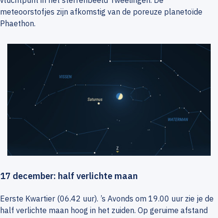
meteoorstofjes zijn afkomstig van de poreuze planetoïde
Phaethon.
17 december: half verlichte maan
Eerste Kwartier (06.42 uur). ’s Avonds om 19.00 uur zie je de
half verlichte maan hoog in het zuiden. Op geruime afstand