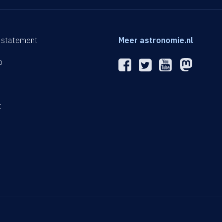
 statement
Meer astronomie.nl
p
n
t