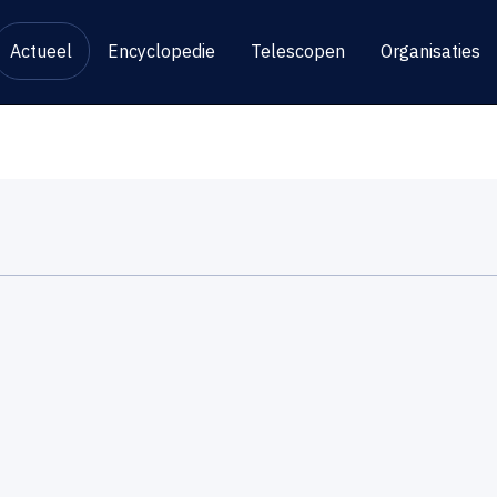
Actueel
Encyclopedie
Telescopen
Organisaties