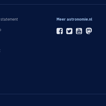
 statement
Meer astronomie.nl
p
n
t