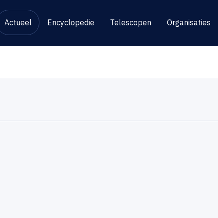
Actueel
Encyclopedie
Telescopen
Organisaties