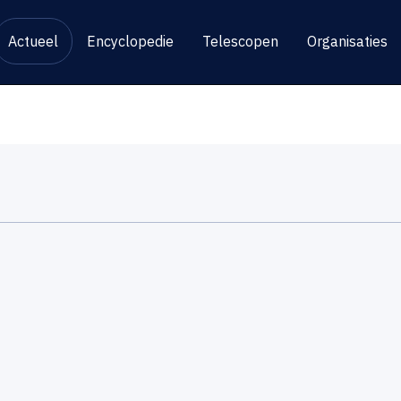
Actueel
Encyclopedie
Telescopen
Organisaties