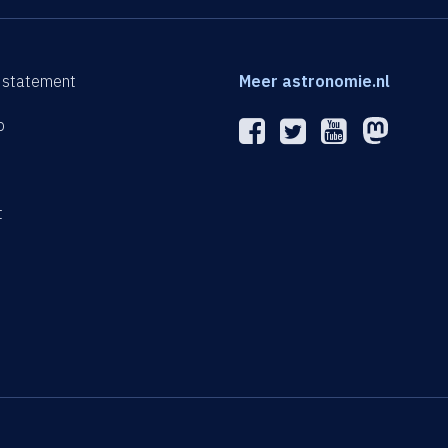
 statement
Meer astronomie.nl
p
n
t