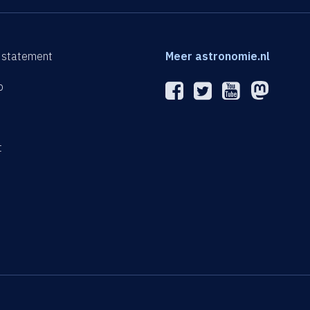
 statement
Meer astronomie.nl
p
n
t