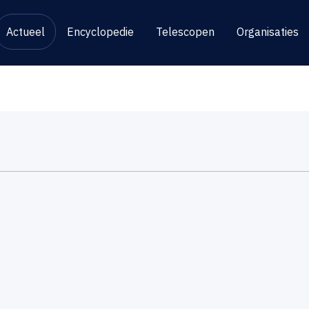
Actueel
Encyclopedie
Telescopen
Organisaties