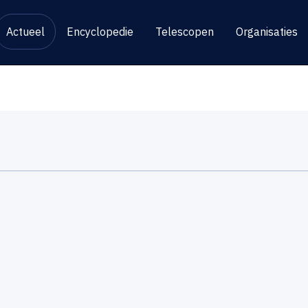
Actueel
Encyclopedie
Telescopen
Organisaties