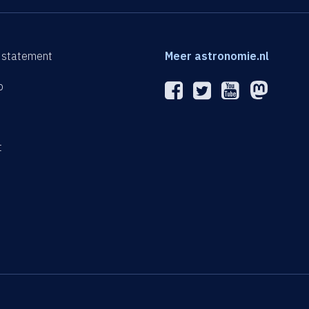
 statement
Meer astronomie.nl
p
n
t