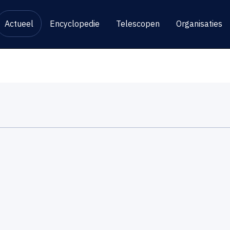
Actueel
Encyclopedie
Telescopen
Organisaties