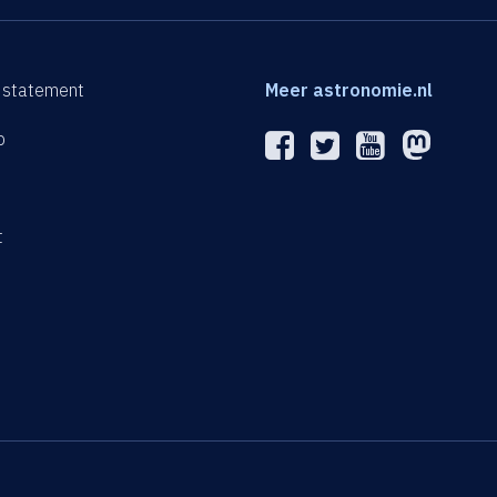
 statement
Meer astronomie.nl
p
n
t