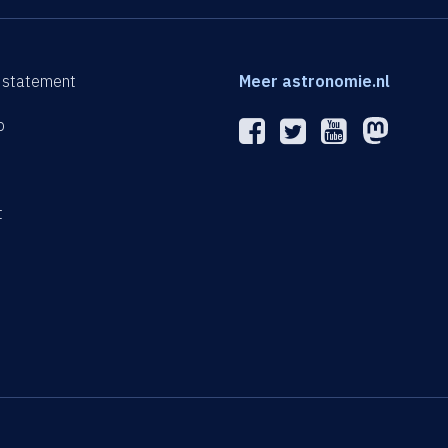
 statement
Meer astronomie.nl
p
n
t