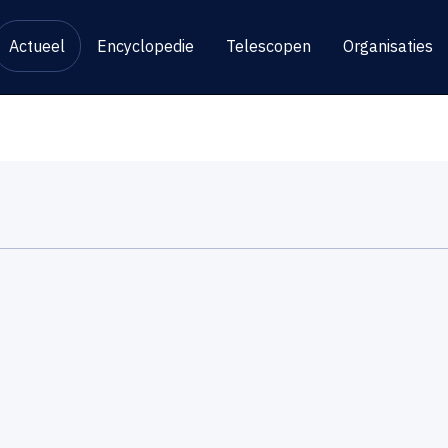
Actueel
Encyclopedie
Telescopen
Organisaties