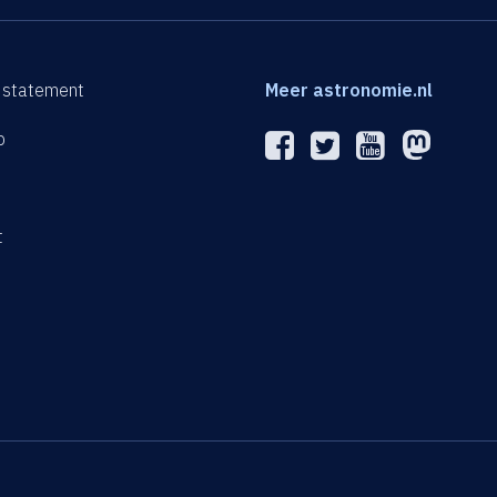
 statement
Meer astronomie.nl
p
n
t