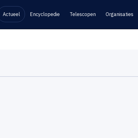
Actueel
Encyclopedie
Telescopen
Organisaties