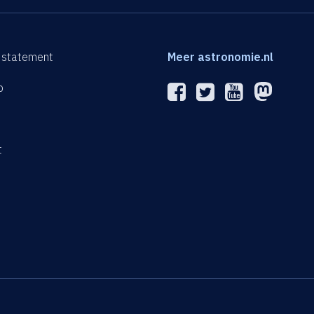
 statement
Meer astronomie.nl
p
n
t