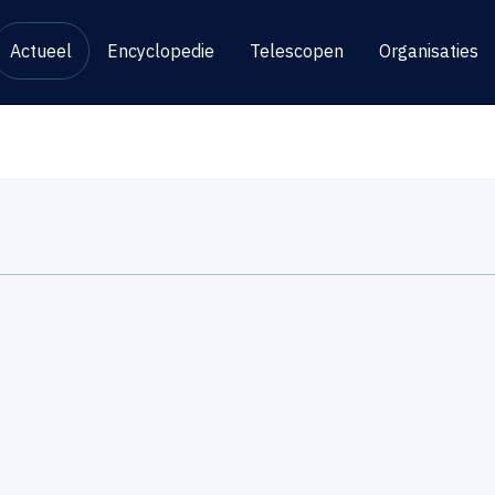
Actueel
Encyclopedie
Telescopen
Organisaties