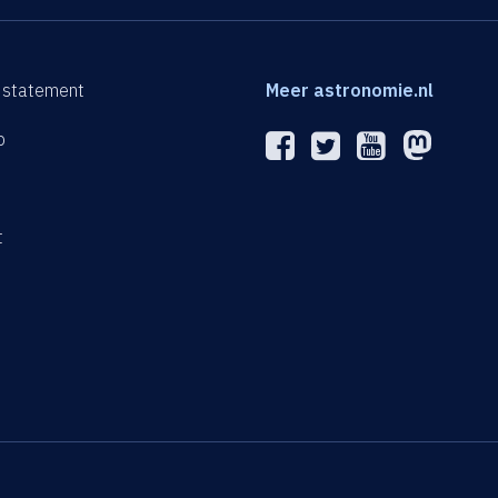
 statement
Meer astronomie.nl
p
n
t