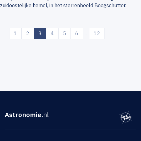
zuidoostelijke hemel, in het sterrenbeeld Boogschutter.
(current)
1
2
3
4
5
6
...
12
Astronomie
.nl