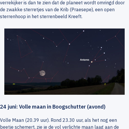
verrekijker is dan te zien dat de planeet wordt omringd door
de zwakke sterretjes van de Krib (Praesepe), een open
sterrenhoop in het sterrenbeeld Kreeft.
24 juni: Volle maan in Boogschutter (avond)
Volle Maan (20.39 uur). Rond 23.30 uur, als het nog een
beetje schemert, zie je de vol verlichte maan laag aan de