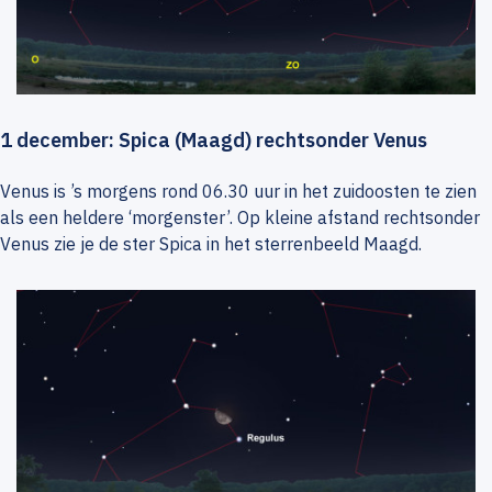
1 december: Spica (Maagd) rechtsonder Venus
Venus is ’s morgens rond 06.30 uur in het zuidoosten te zien
als een heldere ‘morgenster’. Op kleine afstand rechtsonder
Venus zie je de ster Spica in het sterrenbeeld Maagd.