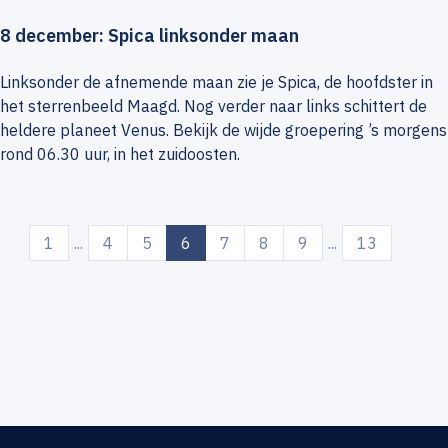
8 december: Spica linksonder maan
Linksonder de afnemende maan zie je Spica, de hoofdster in
het sterrenbeeld Maagd. Nog verder naar links schittert de
heldere planeet Venus. Bekijk de wijde groepering ’s morgens
rond 06.30 uur, in het zuidoosten.
(current)
1
...
4
5
6
7
8
9
...
13