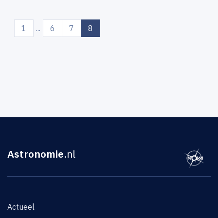
(current)
1
...
6
7
8
Astronomie
.nl
Actueel