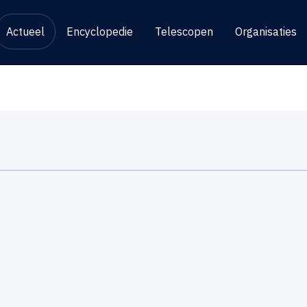
Actueel
Encyclopedie
Telescopen
Organisaties