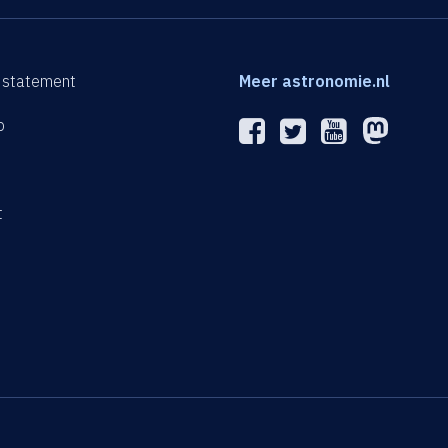
 statement
Meer astronomie.nl
p
n
t