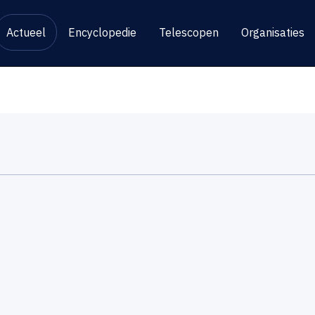
Actueel
Encyclopedie
Telescopen
Organisaties