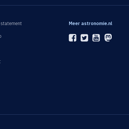
 statement
Meer astronomie.nl
p
n
t