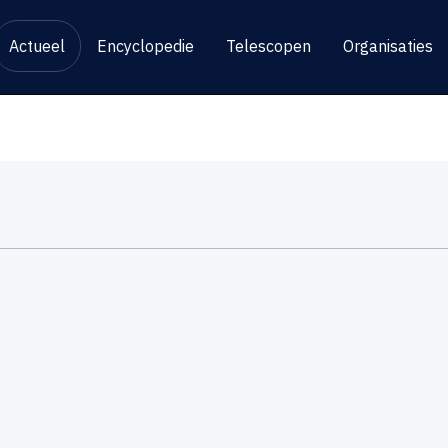
Actueel
Encyclopedie
Telescopen
Organisaties