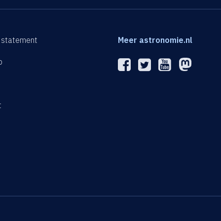
 statement
Meer astronomie.nl
p
n
t