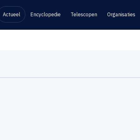
Actueel
Encyclopedie
Telescopen
Organisaties