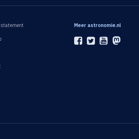
 statement
Meer astronomie.nl
p
n
t