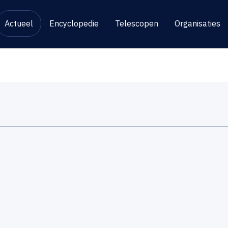
Actueel
Encyclopedie
Telescopen
Organisaties