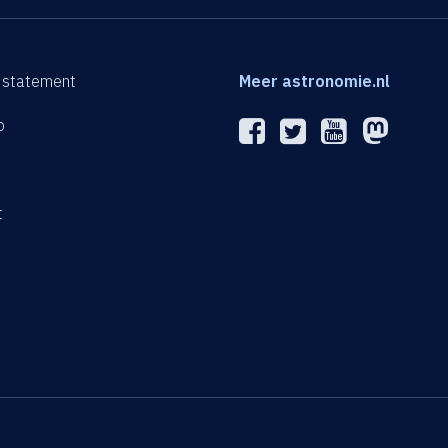
 statement
Meer astronomie.nl
p
n
t