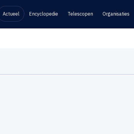
Actueel
Encyclopedie
Telescopen
Organisaties