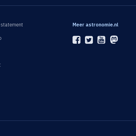
 statement
Meer astronomie.nl
p
n
t