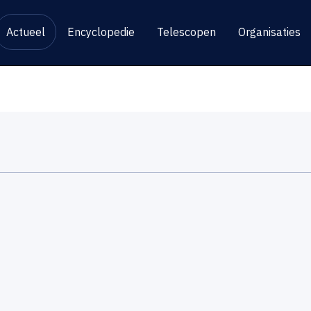
Actueel
Encyclopedie
Telescopen
Organisaties