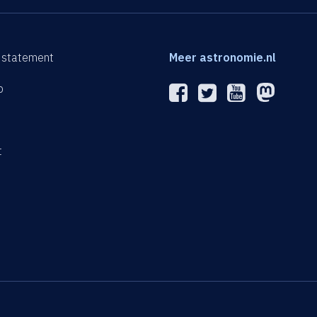
 statement
Meer astronomie.nl
p
n
t