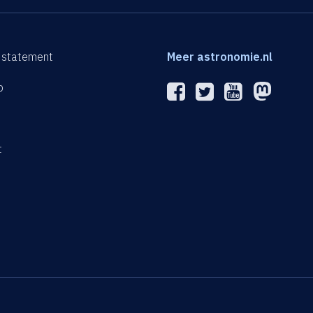
 statement
Meer astronomie.nl
p
n
t