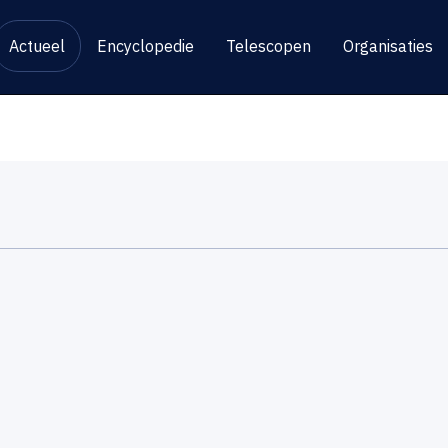
Actueel
Encyclopedie
Telescopen
Organisaties