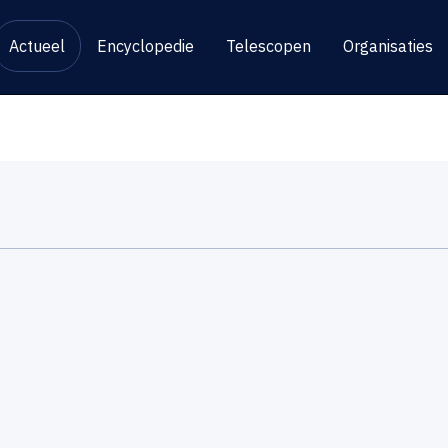
Actueel
Encyclopedie
Telescopen
Organisaties