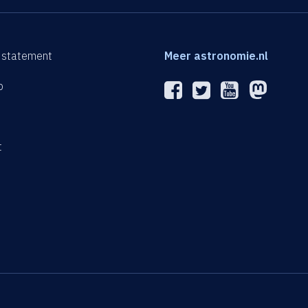
 statement
Meer astronomie.nl
p
n
t