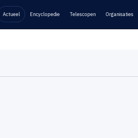
Actueel
Encyclopedie
Telescopen
Organisaties