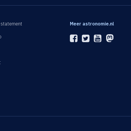
 statement
Meer astronomie.nl
p
n
t