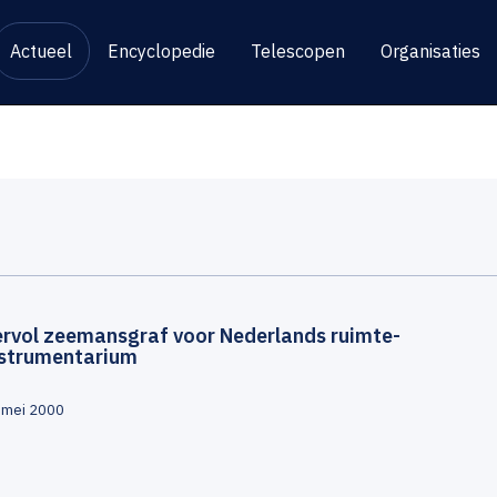
Actueel
Encyclopedie
Telescopen
Organisaties
ervol zeemansgraf voor Nederlands ruimte-
nstrumentarium
 mei 2000