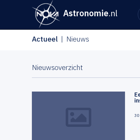
Astronomie
.nl
Actueel
Nieuws
Nieuwsoverzicht
E
i
30