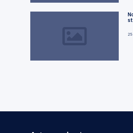
N
s
25