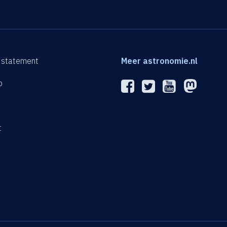
 statement
Meer astronomie.nl
p
n
t