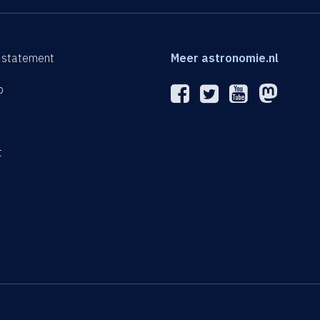
 statement
Meer astronomie.nl
p
n
t