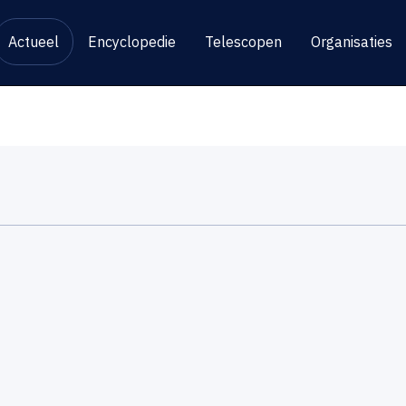
Actueel
Encyclopedie
Telescopen
Organisaties