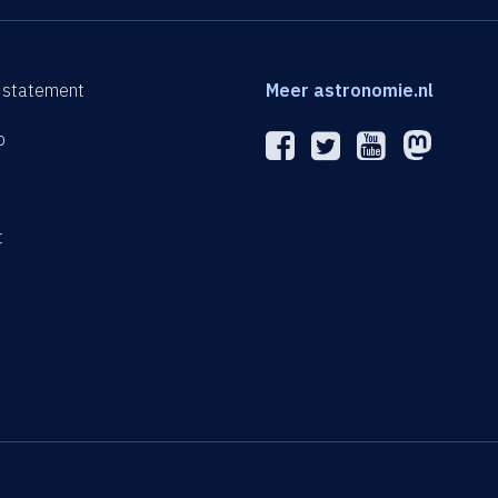
 statement
Meer astronomie.nl
p
n
t