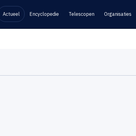
Actueel
Encyclopedie
Telescopen
Organisaties