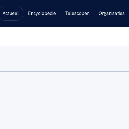
Actueel
Encyclopedie
Telescopen
Organisaties