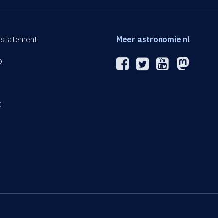
 statement
Meer astronomie.nl
p
n
t