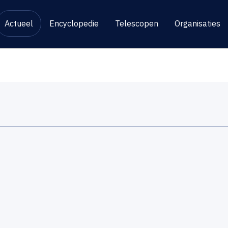
Actueel
Encyclopedie
Telescopen
Organisaties