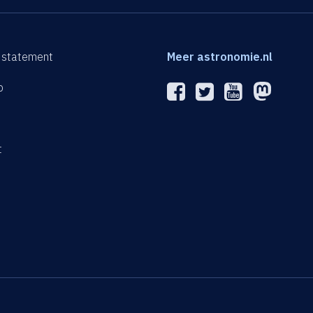
 statement
Meer astronomie.nl
p
n
t