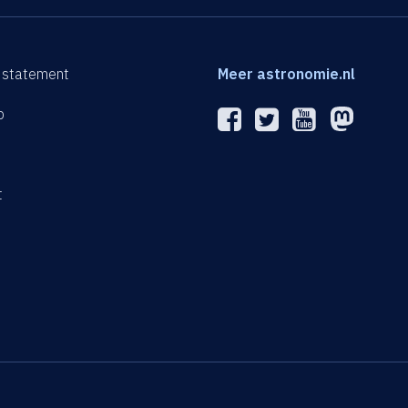
 statement
Meer astronomie.nl
p
n
t