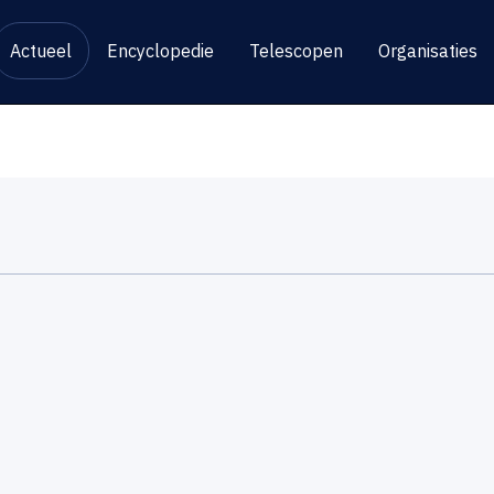
Actueel
Encyclopedie
Telescopen
Organisaties