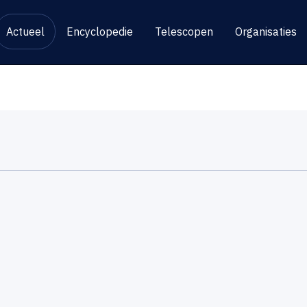
Actueel
Encyclopedie
Telescopen
Organisaties