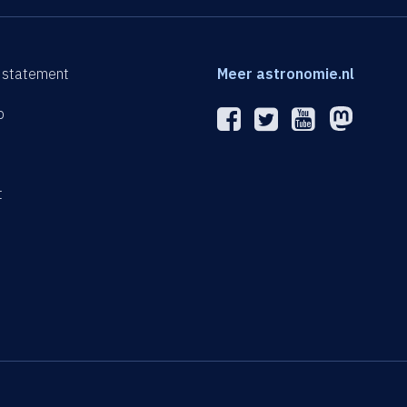
 statement
Meer astronomie.nl
p
n
t