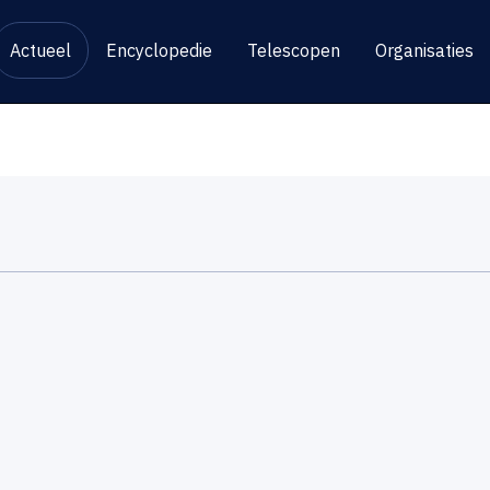
Actueel
Encyclopedie
Telescopen
Organisaties