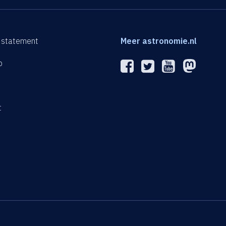
 statement
Meer astronomie.nl
p
n
t