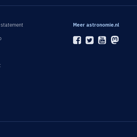
 statement
Meer astronomie.nl
p
n
t