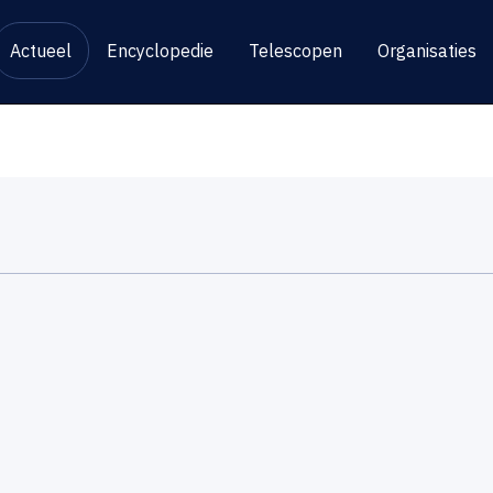
Actueel
Encyclopedie
Telescopen
Organisaties