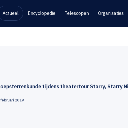
Actueel
Encyclopedie
Telescopen
Organisaties
oepsterrenkunde tijdens theatertour Starry, Starry N
 februari 2019