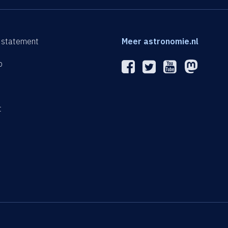
 statement
Meer astronomie.nl
p
n
t