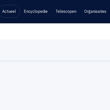
Actueel
Encyclopedie
Telescopen
Organisaties