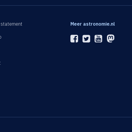
 statement
Meer astronomie.nl
p
n
t